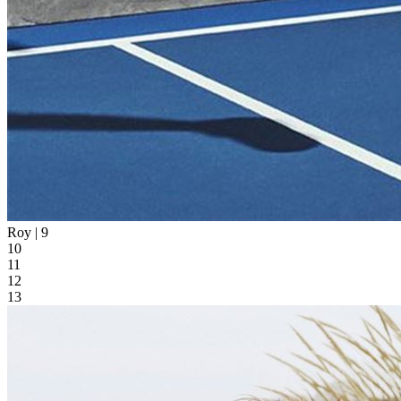
Roy |
9
10
11
12
13