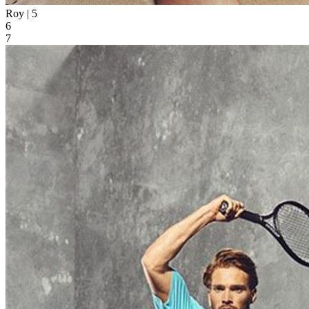
Roy |
5
6
7