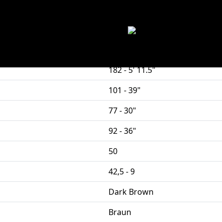
182 - 5' 11.5"
101 - 39"
77 - 30"
92 - 36"
50
42,5 - 9
Dark Brown
Braun