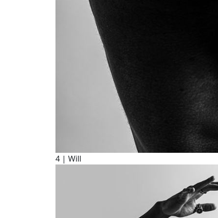
4
| Will